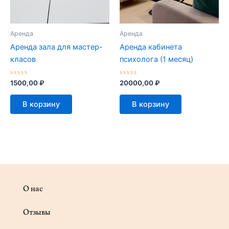
Аренда
Аренда
Аренда зала для мастер-
Аренда кабинета
класов
психолога (1 месяц)
Оценка
Оценка
1500,00
₽
20000,00
₽
0
0
из
из
5
5
В корзину
В корзину
О нас
Отзывы