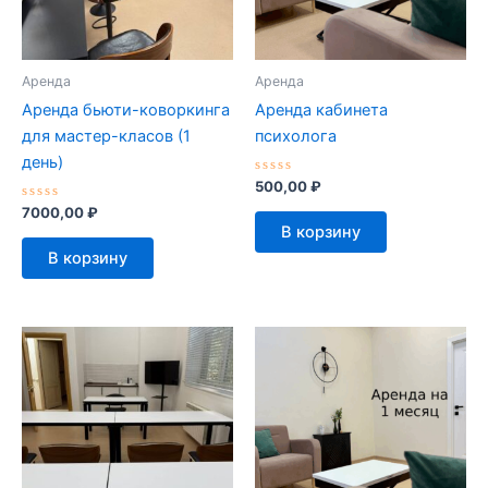
Аренда
Аренда
Аренда бьюти-коворкинга
Аренда кабинета
для мастер-класов (1
психолога
день)
Оценка
500,00
₽
0
Оценка
из
7000,00
₽
0
5
В корзину
из
5
В корзину