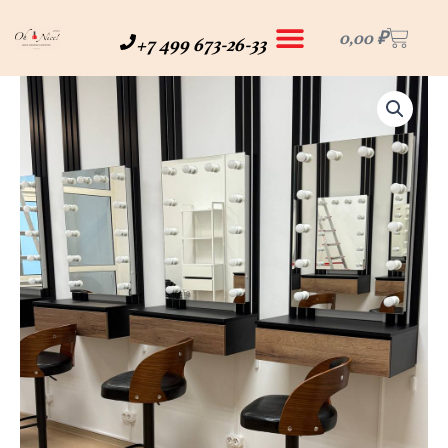
Перейти
Корз
к
0,00
₽
+7 499 673-26-33
содержимому
Количество
товара
Аренда
места
визажиста
(1
день)