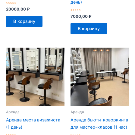
день)
Оценка
20000,00
₽
0
из
Оценка
7000,00
₽
5
0
В корзину
из
5
В корзину
Аренда
Аренда
Аренда места визажиста
Аренда бьюти-коворкинга
(1 день)
для мастер-класов (1 час)