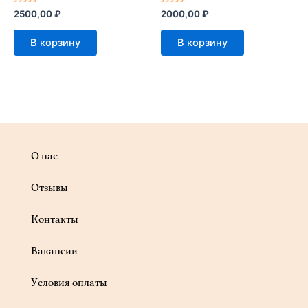
Оценка
Оценка
2500,00
₽
2000,00
₽
0
0
из
из
5
5
В корзину
В корзину
О нас
Отзывы
Контакты
Вакансии
Условия оплаты